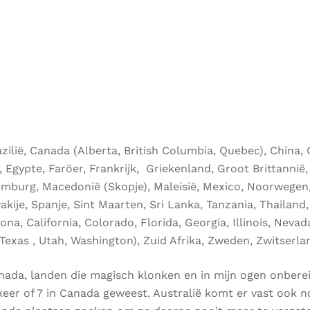
azilië, Canada (Alberta, British Columbia, Quebec), China,
Egypte, Faröer, Frankrijk, Griekenland, Groot Brittannië,
uxemburg, Macedonië (Skopje), Maleisië, Mexico, Noorwegen
kije, Spanje, Sint Maarten, Sri Lanka, Tanzania, Thailand, 
na, California, Colorado, Florida, Georgia, Illinois, Nevad
Texas , Utah, Washington), Zuid Afrika, Zweden, Zwitserla
anada, landen die magisch klonken en in mijn ogen onbere
 keer of 7 in Canada geweest. Australië komt er vast ook 