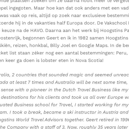
ende plaatsen zoeken om ze daarna nooit meer te vergete
el ingegoten. Maar hoe kan dat ook anders met een vade
 was vaak op reis, altijd op zoek naar exclusieve bestemm
toerde hij in de vakanties half Europa door. De Vakschool
he keuze na de HAVO. Daarna aan het werk bij Hoogstins P
 Oostenrijk, begonnen Geert en ik in 1982 samen Hoogstins
kiën, reizen, honkbal, Billy Joel en Google Maps. In de ber
ket list staan zéker nog een aantal bestemmingen: Peru, Bo
en keer ga doen is lobster eten in Nova Scotia!
ralia, 2 countries that sounded magic and seemed unreac
da at least 7 times and Australia will be next some time
sense with a pioneer in the Dutch Travel Business like my
e destinations for his clients and took us all over Europe
uated Business school for Travel, I started working for my
 I took a break, became a ski instructor in Austria and 2
stins World Travel Advisors together. Geert retired in 199
e Company with a staff of 3. Now, roughly 35 years later 