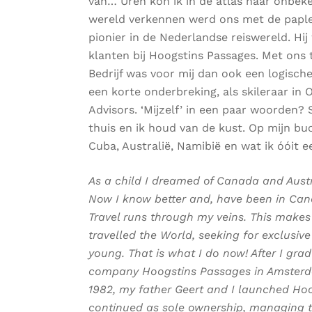
van… Uren kon ik in de atlas naar onbek
wereld verkennen werd ons met de paplep
pionier in de Nederlandse reiswereld. Hij
klanten bij Hoogstins Passages. Met ons 
Bedrijf was voor mij dan ook een logisc
een korte onderbreking, als skileraar in
Advisors. ‘Mijzelf’ in een paar woorden? S
thuis en ik houd van de kust. Op mijn buc
Cuba, Australië, Namibië en wat ik óóit e
As a child I dreamed of Canada and Aust
Now I know better and, have been in Cana
Travel runs through my veins. This makes 
travelled the World, seeking for exclusiv
young. That is what I do now! After I grad
company Hoogstins Passages in Amsterdam.
1982, my father Geert and I launched Hoog
continued as sole ownership, managing th