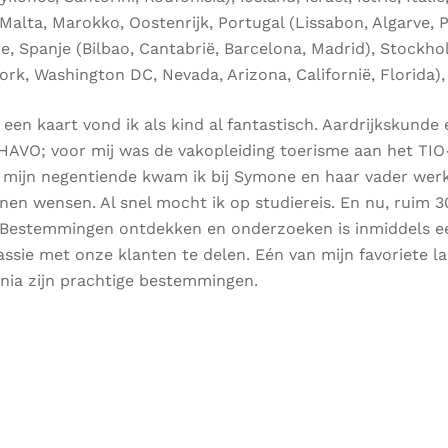
alta, Marokko, Oostenrijk, Portugal (Lissabon, Algarve, P
re, Spanje (Bilbao, Cantabrië, Barcelona, Madrid), Stockh
ork, Washington DC, Nevada, Arizona, Californië, Florida),
 een kaart vond ik als kind al fantastisch. Aardrijkskund
HAVO; voor mij was de vakopleiding toerisme aan het TIO-
 mijn negentiende kwam ik bij Symone en haar vader wer
nnen wensen. Al snel mocht ik op studiereis. En nu, ruim 30
. Bestemmingen ontdekken en onderzoeken is inmiddels e
assie met onze klanten te delen. Eén van mijn favoriete l
nia zijn prachtige bestemmingen.