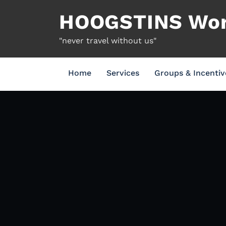
HOOGSTINS Worl
"never travel without us"
Home
Services
Groups & Incentiv