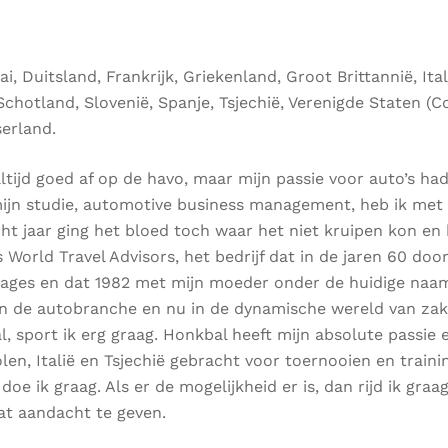
 Duitsland, Frankrijk, Griekenland, Groot Brittannië, Itali
chotland, Slovenië, Spanje, Tsjechië, Verenigde Staten (C
serland.
tijd goed af op de havo, maar mijn passie voor auto’s had 
mijn studie, automotive business management, heb ik met
ht jaar ging het bloed toch waar het niet kruipen kon en 
orld Travel Advisors, het bedrijf dat in de jaren 60 door
ages en dat 1982 met mijn moeder onder de huidige naam
in de autobranche en nu in de dynamische wereld van zak
al, sport ik erg graag. Honkbal heeft mijn absolute passie
len, Italië en Tsjechië gebracht voor toernooien en train
doe ik graag. Als er de mogelijkheid er is, dan rijd ik gra
at aandacht te geven.