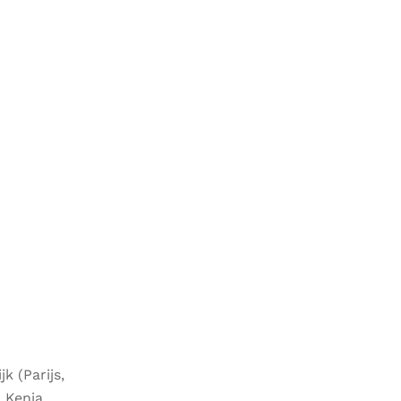
k (Parijs,
 Kenia,