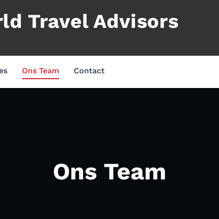
d Travel Advisors
es
Ons Team
Contact
Ons Team