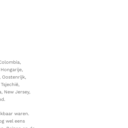
 Colombia,
 Hongarije,
, Oostenrijk,
Tsjechië,
a, New Jersey,
nd.
ikbaar waren.
nog wel eens