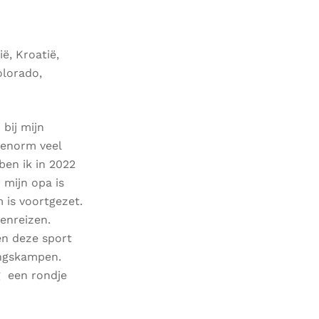
ë, Kroatië,
olorado,
bij mijn
 enorm veel
ben ik in 2022
 mijn opa is
 is voortgezet.
enreizen.
 en deze sport
ingskampen.
ag een rondje