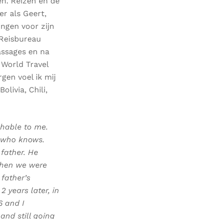
n. Reizen en de
r als Geert,
ingen voor zijn
 Reisbureau
assages en na
 World Travel
gen voel ik mij
livia, Chili,
hable to me.
, who knows.
 father. He
 when we were
 father’s
 years later, in
6 and I
and still going