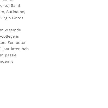
orto) Saint
olm, Suriname,
 Virgin Gorda.
e en vreemde
college in
ken. Een beter
 jaar later, heb
en passie
anden is