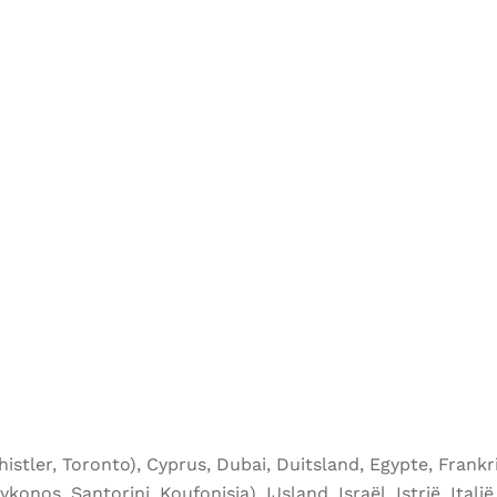
stler, Toronto), Cyprus, Dubai, Duitsland, Egypte, Frankrij
os, Santorini, Koufonisia), IJsland, Israël, Istrië, Italië,