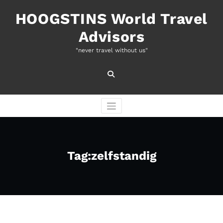
Naar
de
HOOGSTINS World Travel
inhoud
Advisors
springen
"never travel without us"
Tag:zelfstandig