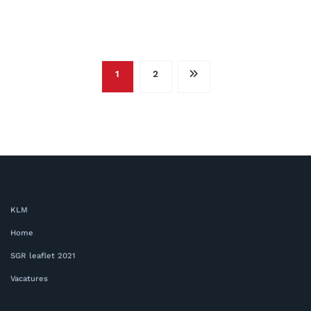
Berichtnavigatie
1
2
KLM
Home
SGR leaflet 2021
Vacatures