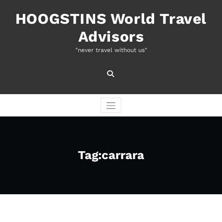
Naar
de
HOOGSTINS World Travel
inhoud
Advisors
springen
"never travel without us"
Tag:carrara