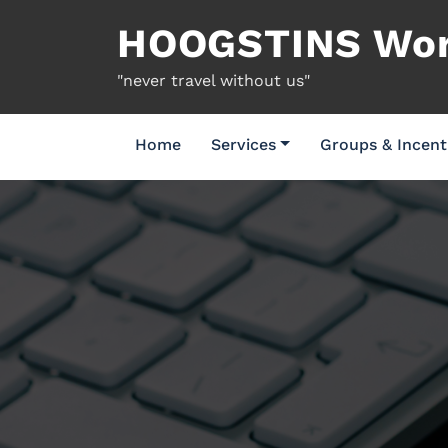
Naar
HOOGSTINS Worl
de
inhoud
"never travel without us"
springen
Home
Services
Groups & Incent