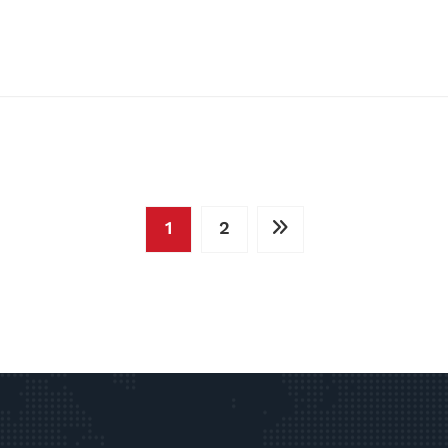
e
1
2