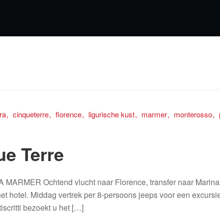
ra
cinqueterre
florence
ligurische kust
marmer
monterosso
ue Terre
MER Ochtend vlucht naar Florence, transfer naar Marina d
 het hotel. Middag vertrek per 8-persoons jeeps voor een excur
scritti bezoekt u het […]