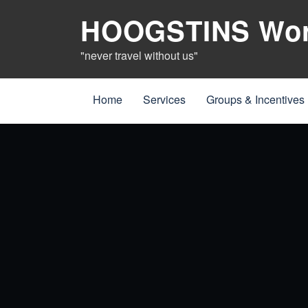
Naar
HOOGSTINS Worl
de
inhoud
"never travel without us"
springen
Home
Services
Groups & Incentives