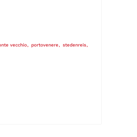
onte vecchio
portovenere
stedenreis