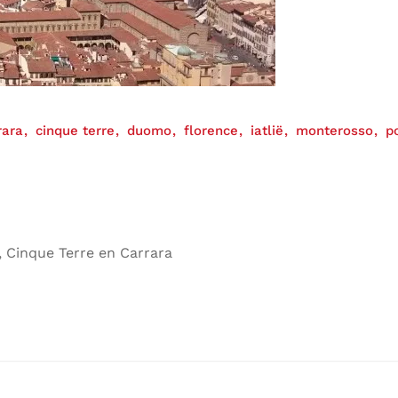
rara
cinque terre
duomo
florence
iatlië
monterosso
p
 Cinque Terre en Carrara