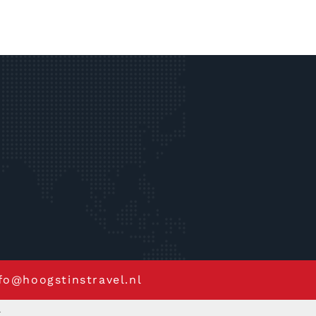
fo@hoogstinstravel.nl
l