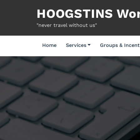
Naar
HOOGSTINS Worl
de
inhoud
"never travel without us"
springen
Home
Services
Groups & Incent