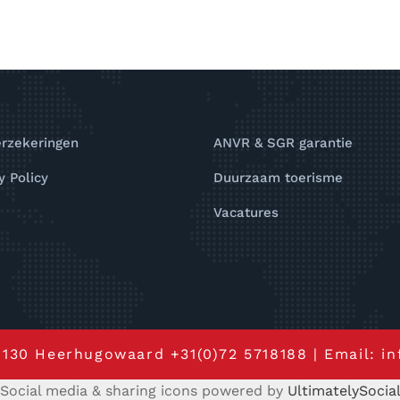
erzekeringen
ANVR & SGR garantie
y Policy
Duurzaam toerisme
Vacatures
t 130 Heerhugowaard
+31(0)72 5718188
| Email:
in
Social media & sharing icons powered by
UltimatelySocia