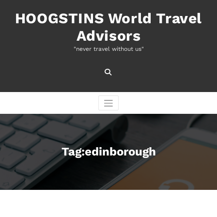
Naar
de
HOOGSTINS World Travel
inhoud
Advisors
springen
"never travel without us"
Tag:edinborough