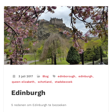
3 juli 2017
Blog
edinborough
edinburgh
queen elizabeth
schotland
stadsbezoek
Edinburgh
5 redenen om Edinburgh te bezoeken