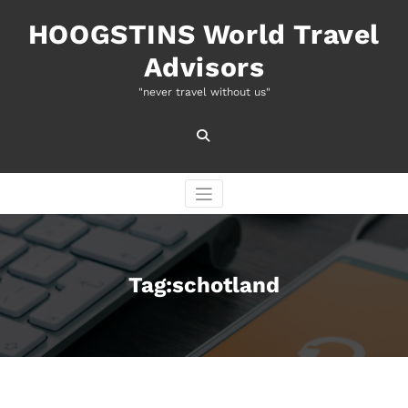
Naar
de
HOOGSTINS World Travel
inhoud
Advisors
springen
"never travel without us"
Tag:schotland