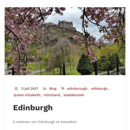
3 juli 2017
Blog
edinborough
edinburgh
queen elizabeth
schotland
stadsbezoek
Edinburgh
5 redenen om Edinburgh te bezoeken