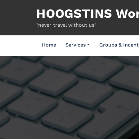
Naar
HOOGSTINS Worl
de
inhoud
"never travel without us"
springen
Home
Services
Groups & Incent