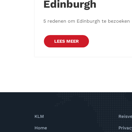
Edinburgh
5 redenen om Edinburgh te bezoeken
LEES MEER
KLM
Reisv
Home
Privac