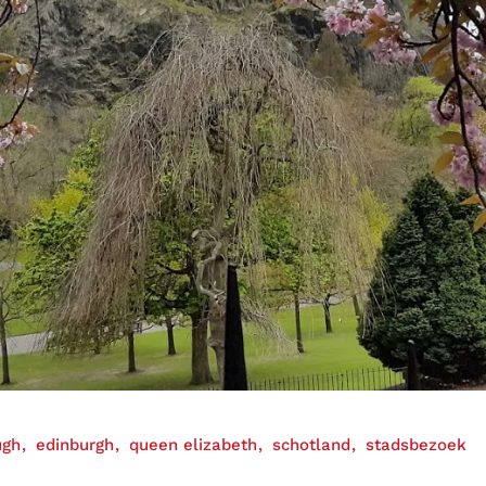
ugh
edinburgh
queen elizabeth
schotland
stadsbezoek