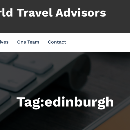
d Travel Advisors
ives
Ons Team
Contact
Tag:edinburgh